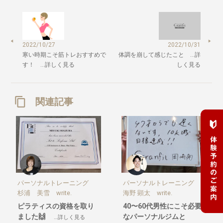
2022/10/31
2022/10/27
体調を崩して感じたこと …詳
寒い時期こそ筋トレおすすめで
しく見る
す！ …詳しく見る
関連記事
パーソナルトレーニング
パーソナルトレーニング
杉浦 美雪 write.
海野 顕太 write.
ピラティスの資格を取り
40〜60代男性にこそ必要
ました🙌
なパーソナルジムと
…詳しく見る