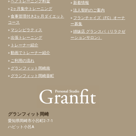
»
ペアトレーニング料金
»
新着情報
»
2ヶ月集中トレーニング
»
法人契約のご案内
»
食事管理付き2ヶ月ダイエット
»
フランチャイズ（FC）オーナ
コース
ー募集
»
マシンピラティス
»
姉妹店 グランスパ（リラクゼ
»
出張トレーニング
ーションサロン）
»
トレーナー紹介
»
動画でトレーナー紹介
»
ご利用の流れ
»
グランフィット岡崎南
»
グランフィット岡崎葵町
グランフィット岡崎
愛知県岡崎市小呂町2-7-1
ハビット小呂A