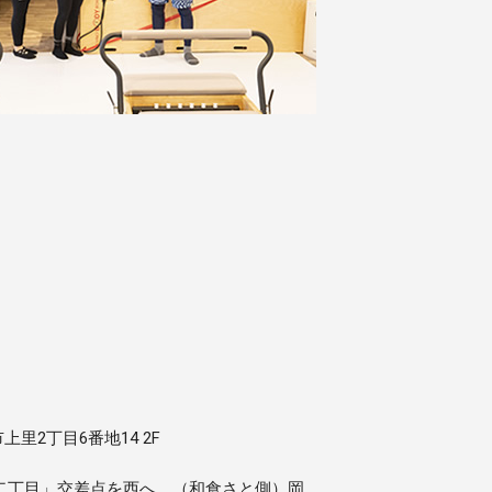
市上里2丁目6番地14 2F
里二丁目」交差点を西へ。（和食さと側）岡