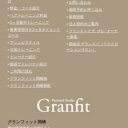
力
»
お問い合わせ
»
料金・コース紹介
»
体験予約お申し込み
»
ペアトレーニング料金
»
新着情報
»
2ヶ月集中トレーニング
»
法人契約のご案内
»
食事管理付き2ヶ月ダイエット
»
フランチャイズ（FC）オーナ
コース
ー募集
»
マシンピラティス
»
姉妹店 グランスパ（リラクゼ
»
出張トレーニング
ーションサロン）
»
トレーナー紹介
»
動画でトレーナー紹介
»
ご利用の流れ
»
グランフィット岡崎南
»
グランフィット岡崎葵町
グランフィット岡崎