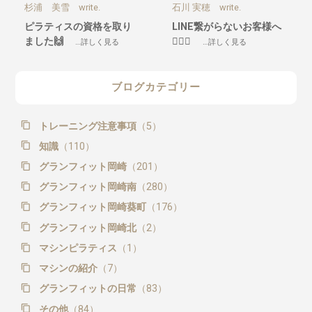
杉浦 美雪 write.
石川 実穂 write.
ピラティスの資格を取り
LINE繋がらないお客様へ
ました🙌
🙇🏼‍♀️
…詳しく見る
…詳しく見る
ブログカテゴリー
トレーニング注意事項
（5）
知識
（110）
グランフィット岡崎
（201）
グランフィット岡崎南
（280）
グランフィット岡崎葵町
（176）
グランフィット岡崎北
（2）
マシンピラティス
（1）
マシンの紹介
（7）
グランフィットの日常
（83）
その他
（84）