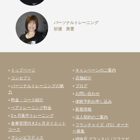
パーソナルトレーニング
杉浦 美雪
»
トップページ
»
キャンペーンのご案内
»
コンセプト
»
店舗紹介
»
パーソナルトレーニングの魅
»
ブログ
力
»
お問い合わせ
»
料金・コース紹介
»
体験予約お申し込み
»
ペアトレーニング料金
»
新着情報
»
2ヶ月集中トレーニング
»
法人契約のご案内
»
食事管理付き2ヶ月ダイエット
»
フランチャイズ（FC）オーナ
コース
ー募集
»
マシンピラティス
»
姉妹店 グランスパ（リラクゼ