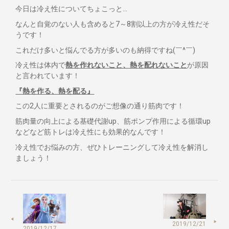
今日は冷え性についてちょこっと…
なんと自覚のない人も含めると7～8割以上の方が冷え性だそ
うです！
これだけ多いと悩んでる方が多いのも納得ですね(￣^￣)
冷え性は体内で
熱を作れないこと、熱を配れないこと
が原因
と言われています！
『熱を作る、熱を配る』
この2人に重要とされるのがご想像の通り筋肉です！
筋肉量の向上による基礎代謝up、筋ポンプ作用による循環up
などなど筋トレは冷え性にも効果的なんです！
冷え性でお悩みの方、ぜひトレーニングして冷え性を解消し
ましょう！
2019/12/21
2019/12/17