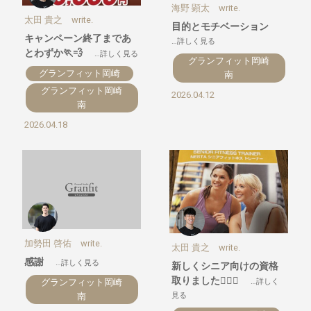
海野 顕太 write.
太田 貴之 write.
目的とモチベーション
キャンペーン終了まであ
…詳しく見る
とわずか🏃💨
…詳しく見る
グランフィット岡崎
グランフィット岡崎
南
グランフィット岡崎
2026.04.12
南
2026.04.18
加勢田 啓佑 write.
太田 貴之 write.
感謝
…詳しく見る
新しくシニア向けの資格
取りました🙋🏻‍♂️
グランフィット岡崎
…詳しく
南
見る