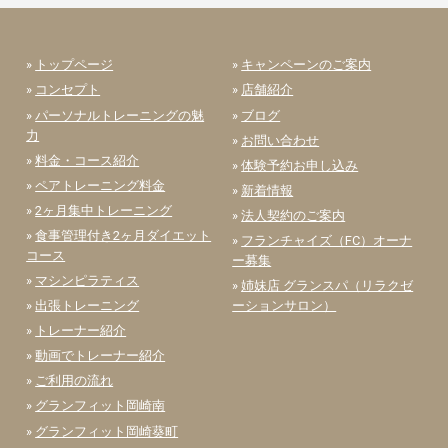
»
トップページ
»
キャンペーンのご案内
»
コンセプト
»
店舗紹介
»
パーソナルトレーニングの魅
»
ブログ
力
»
お問い合わせ
»
料金・コース紹介
»
体験予約お申し込み
»
ペアトレーニング料金
»
新着情報
»
2ヶ月集中トレーニング
»
法人契約のご案内
»
食事管理付き2ヶ月ダイエット
»
フランチャイズ（FC）オーナ
コース
ー募集
»
マシンピラティス
»
姉妹店 グランスパ（リラクゼ
»
出張トレーニング
ーションサロン）
»
トレーナー紹介
»
動画でトレーナー紹介
»
ご利用の流れ
»
グランフィット岡崎南
»
グランフィット岡崎葵町