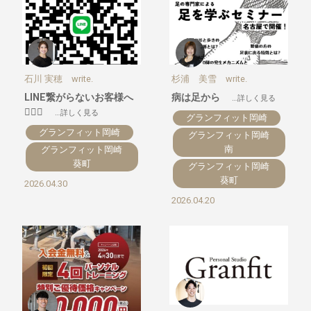
石川 実穂 write.
杉浦 美雪 write.
LINE繋がらないお客様へ
病は足から
…詳しく見る
🙇🏼‍♀️
…詳しく見る
グランフィット岡崎
グランフィット岡崎
グランフィット岡崎
南
グランフィット岡崎
葵町
グランフィット岡崎
葵町
2026.04.30
2026.04.20