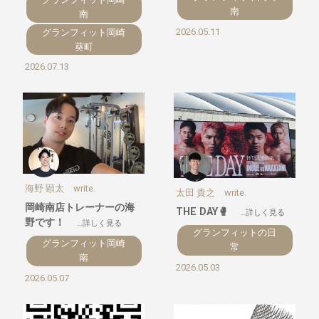
南
南
2026.05.11
グランフィット岡崎
葵町
2026.07.13
海野 顕太 write.
太田 貴之 write.
岡崎南店トレーナーの海
THE DAY🥊
…詳しく見る
野です！
…詳しく見る
グランフィットの日
グランフィット岡崎
常
南
2026.05.03
2026.05.07