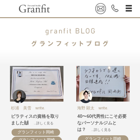
杉浦 美雪 write.
海野 顕太 write.
ピラティスの資格を取り
40〜60代男性にこそ必要
ました🙌
なパーソナルジムと
…詳しく見る
は？
…詳しく見る
グランフィット岡崎
グランフィット岡崎
グランフィット岡崎