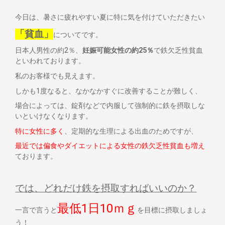
今日は、暑さに疲れやすい夏に特に気を付けていただきたい
「貧血」
についてです。
日本人男性の約2％、
妊娠可能女性の約25％
で鉄欠乏性貧血
といわれております。
私のお客様でも見えます。
しかも1度なると、なかなかすぐに改善することが難しく、
場合によっては、錠剤などで内服して強制的に鉄を摂取しな
いといけなくなります。
特に女性に多く
、定期的な生理による出血のためですが、
最近では偏食やダイエットによる女性の鉄欠乏性貧血も増え
ております。
では、どれだけ鉄を摂取すればいいのか？
最低1日10ｍｇ
一言で言うと
を目標に摂取しましょ
う！