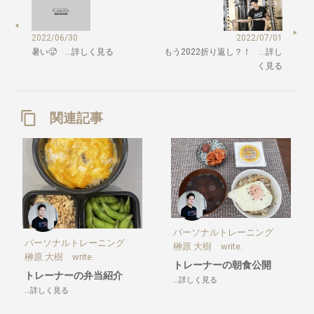
2022/06/30
2022/07/01
暑い🥵 …詳しく見る
もう2022折り返し？！ …詳し
く見る
関連記事
パーソナルトレーニング
パーソナルトレーニング
榊原 大樹 write.
榊原 大樹 write.
トレーナーの朝食公開
トレーナーの弁当紹介
…詳しく見る
…詳しく見る