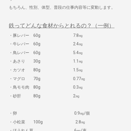
もちろん、性別、体型、普段の仕事内容等に変動します。
鉄ってどんな食材からとれるの？（一例）
・豚レバー 60g 7.8㎎
・牛レバー 60g 2.4㎎
・鳥レバー 60g 5.4㎎
・あさり 30g 1.1㎎
・カツオ 80g 1.5㎎
・マグロ 70g 0.77㎎
・鳥モモ肉 80g 0.3㎎
・砂肝 80g 2㎎
・卵 0.9㎎/個
・小松菜 100g 2.8㎎
・ほうれん草 6㎎/束