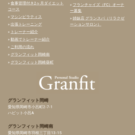
»
食事管理付き2ヶ月ダイエット
»
フランチャイズ（FC）オーナ
コース
ー募集
»
マシンピラティス
»
姉妹店 グランスパ（リラクゼ
»
出張トレーニング
ーションサロン）
»
トレーナー紹介
»
動画でトレーナー紹介
»
ご利用の流れ
»
グランフィット岡崎南
»
グランフィット岡崎葵町
グランフィット岡崎
愛知県岡崎市小呂町2-7-1
ハビット小呂A
グランフィット岡崎南
愛知県岡崎市羽根三丁目13-15