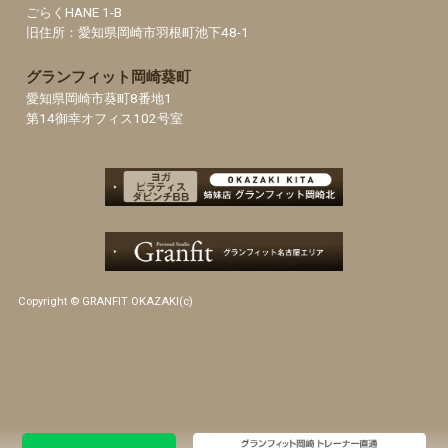
ごらくHANE 1-B
旧住所：愛知県岡崎市羽根町池下48-1
グランフィット岡崎葵町
愛知県岡崎市葵町8番地1
第14御幸オフィス102号室
Copyright © GRANFIT OKAZAKI(c)