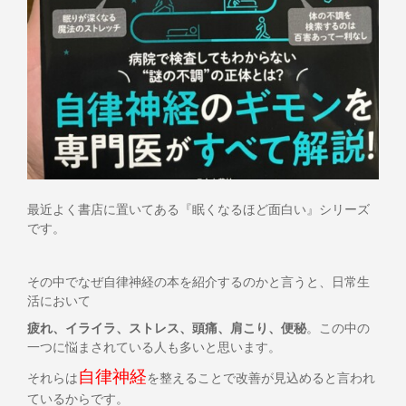
最近よく書店に置いてある『眠くなるほど面白い』シリーズ
です。
その中でなぜ自律神経の本を紹介するのかと言うと、日常生
活において
疲れ、イライラ、ストレス、頭痛、肩こり、便秘
。この中の
一つに悩まされている人も多いと思います。
自律神経
それらは
を整えることで改善が見込めると言われ
ているからです。