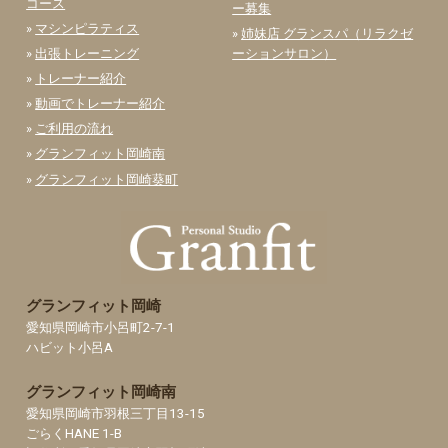
コース
ー募集
»
マシンピラティス
»
姉妹店 グランスパ（リラクゼ
»
出張トレーニング
ーションサロン）
»
トレーナー紹介
»
動画でトレーナー紹介
»
ご利用の流れ
»
グランフィット岡崎南
»
グランフィット岡崎葵町
グランフィット岡崎
愛知県岡崎市小呂町2-7-1
ハビット小呂A
グランフィット岡崎南
愛知県岡崎市羽根三丁目13-15
ごらくHANE 1-B