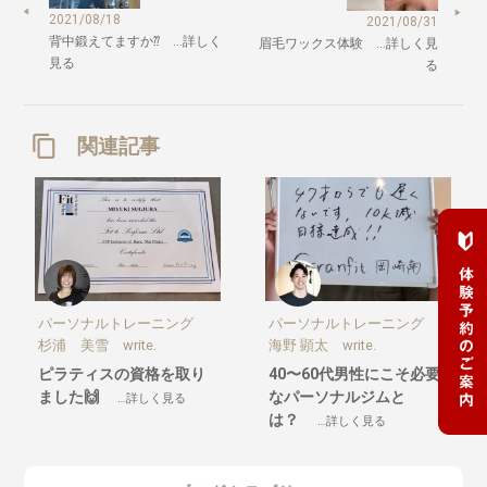
2021/08/18
2021/08/31
背中鍛えてますか⁇ …詳しく
眉毛ワックス体験 …詳しく見
見る
る
関連記事
パーソナルトレーニング
パーソナルトレーニング
杉浦 美雪 write.
海野 顕太 write.
ピラティスの資格を取り
40〜60代男性にこそ必要
ました🙌
なパーソナルジムと
…詳しく見る
は？
…詳しく見る