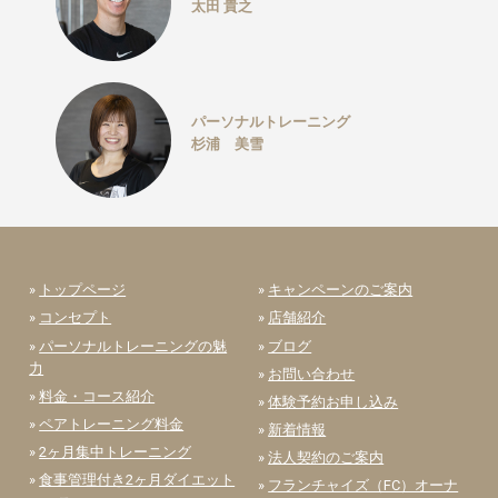
太田 貴之
パーソナルトレーニング
杉浦 美雪
»
トップページ
»
キャンペーンのご案内
»
コンセプト
»
店舗紹介
»
パーソナルトレーニングの魅
»
ブログ
力
»
お問い合わせ
»
料金・コース紹介
»
体験予約お申し込み
»
ペアトレーニング料金
»
新着情報
»
2ヶ月集中トレーニング
»
法人契約のご案内
»
食事管理付き2ヶ月ダイエット
»
フランチャイズ（FC）オーナ