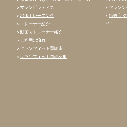
»
マシンピラティス
»
フランチ
»
出張トレーニング
»
姉妹店 
ン）
»
トレーナー紹介
»
動画でトレーナー紹介
»
ご利用の流れ
»
グランフィット岡崎南
»
グランフィット岡崎葵町