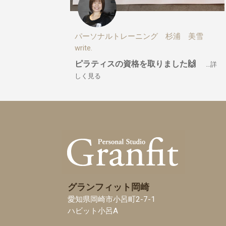
パーソナルトレーニング 杉浦 美雪
write.
ピラティスの資格を取りました🙌
…詳
しく見る
グランフィット岡崎
愛知県岡崎市小呂町2-7-1
ハビット小呂A