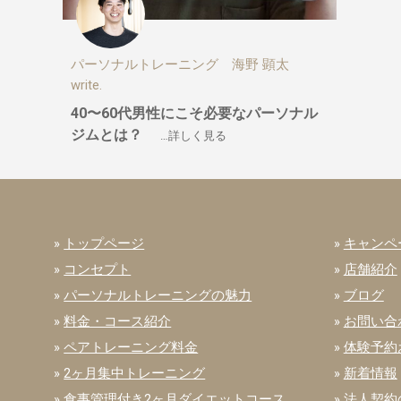
パーソナルトレーニング 海野 顕太
write.
40〜60代男性にこそ必要なパーソナル
ジムとは？
…詳しく見る
»
トップページ
»
キャンペ
»
コンセプト
»
店舗紹介
»
パーソナルトレーニングの魅力
»
ブログ
»
料金・コース紹介
»
お問い合
»
ペアトレーニング料金
»
体験予約
»
2ヶ月集中トレーニング
»
新着情報
»
食事管理付き2ヶ月ダイエットコース
»
法人契約