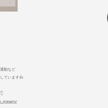
運動など
しています👍

ki_minami/