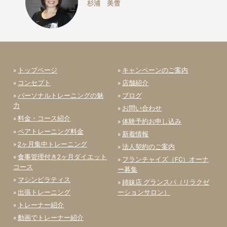
杉浦 美雪
»
トップページ
»
キャンペーンのご案内
»
コンセプト
»
店舗紹介
»
パーソナルトレーニングの魅
»
ブログ
力
»
お問い合わせ
»
料金・コース紹介
»
体験予約お申し込み
»
ペアトレーニング料金
»
新着情報
»
2ヶ月集中トレーニング
»
法人契約のご案内
»
食事管理付き2ヶ月ダイエット
»
フランチャイズ（FC）オーナ
コース
ー募集
»
マシンピラティス
»
姉妹店 グランスパ（リラクゼ
»
出張トレーニング
ーションサロン）
»
トレーナー紹介
»
動画でトレーナー紹介