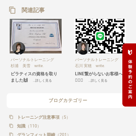
関連記事
パーソナルトレーニング
パーソナルトレーニング
杉浦 美雪 write.
石川 実穂 write.
ピラティスの資格を取り
LINE繋がらないお客様へ
ました🙌
🙇🏼‍♀️
…詳しく見る
…詳しく見る
ブログカテゴリー
トレーニング注意事項
（5）
知識
（110）
グランフィット岡崎
（201）