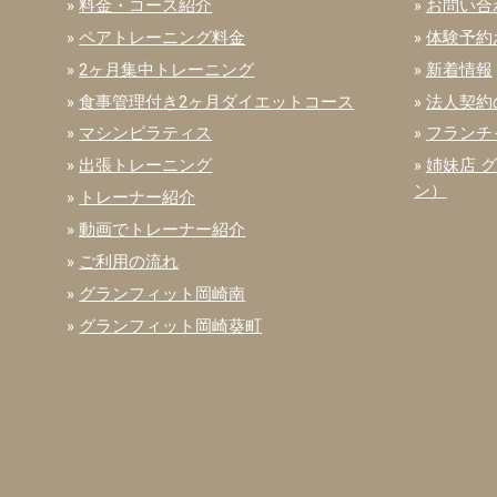
»
料金・コース紹介
»
お問い合
»
ペアトレーニング料金
»
体験予約
»
2ヶ月集中トレーニング
»
新着情報
»
食事管理付き2ヶ月ダイエットコース
»
法人契約
»
マシンピラティス
»
フランチ
»
出張トレーニング
»
姉妹店 
ン）
»
トレーナー紹介
»
動画でトレーナー紹介
»
ご利用の流れ
»
グランフィット岡崎南
»
グランフィット岡崎葵町