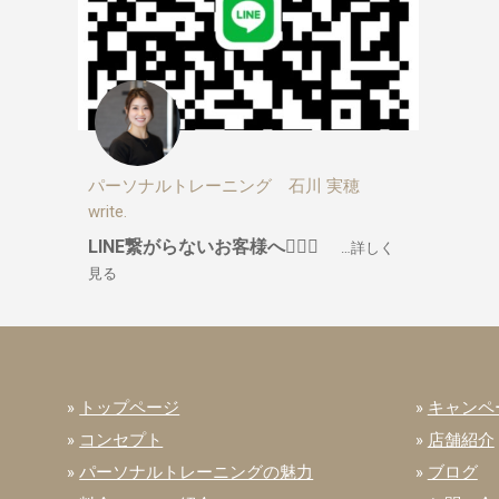
パーソナルトレーニング 石川 実穂
write.
LINE繋がらないお客様へ🙇🏼‍♀️
…詳しく
見る
»
トップページ
»
キャンペ
»
コンセプト
»
店舗紹介
»
パーソナルトレーニングの魅力
»
ブログ