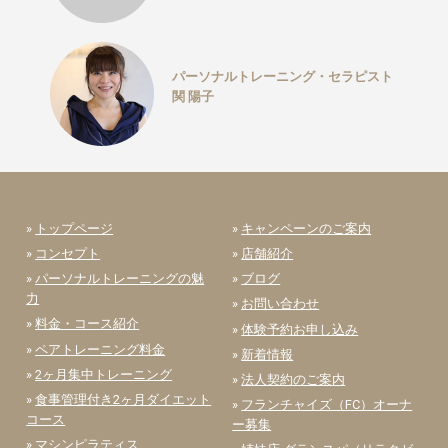
パーソナルトレーニング・セラピスト
関 陽子
»
トップページ
»
キャンペーンのご案内
»
コンセプト
»
店舗紹介
»
パーソナルトレーニングの魅
»
ブログ
力
»
お問い合わせ
»
料金・コース紹介
»
体験予約お申し込み
»
ペアトレーニング料金
»
新着情報
»
2ヶ月集中トレーニング
»
法人契約のご案内
»
食事管理付き2ヶ月ダイエット
»
フランチャイズ（FC）オーナ
コース
ー募集
»
マシンピラティス