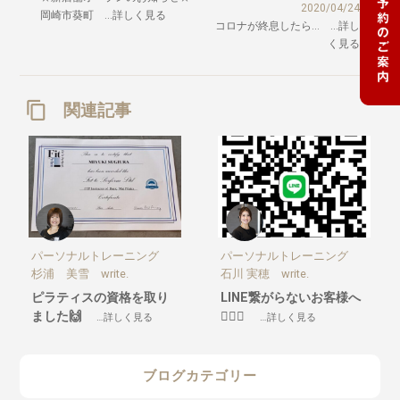
2020/04/24
岡崎市葵町 …詳しく見る
コロナが終息したら… …詳し
く見る
関連記事
パーソナルトレーニング
パーソナルトレーニング
杉浦 美雪 write.
石川 実穂 write.
ピラティスの資格を取り
LINE繋がらないお客様へ
ました🙌
🙇🏼‍♀️
…詳しく見る
…詳しく見る
ブログカテゴリー